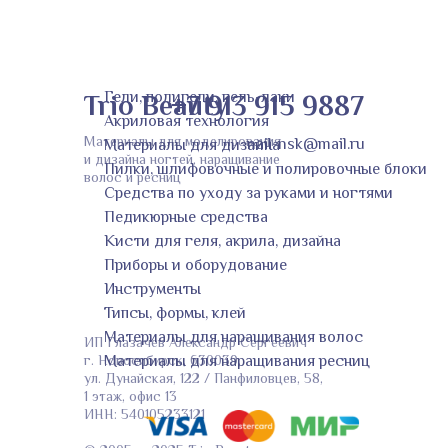
Trio Beauty
Гели, полигели, гель-лаки
+7 913 915 9887
Акриловая технология
Материалы для моделирования
nail-nsk@mail.ru
Материалы для дизайна
и дизайна ногтей, наращивание
Пилки, шлифовочные и полировочные блоки
волос и ресниц
Средства по уходу за руками и ногтями
Педикюрные средства
Кисти для геля, акрила, дизайна
Приборы и оборудование
Инструменты
Типсы, формы, клей
Материалы для наращивания волос
ИП Глазачев Александр Сергеевич
Материалы для наращивания ресниц
г. Новосибирск, 630039,
ул. Дунайская, 122 / Панфиловцев, 58,
1 этаж, офис 13
ИНН: 540105233121