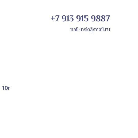
+7 913 915 9887
nail-nsk@mail.ru
 10г