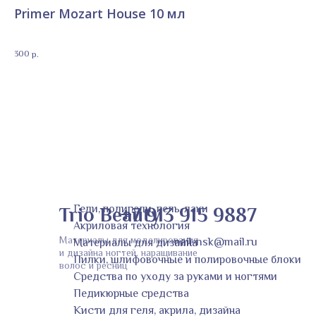
Primer Mozart House 10 мл
Ге
С
е
300
199
р.
Trio Beauty
Гели, полигели, гель-лаки
+7 913 915 9887
Акриловая технология
Материалы для моделирования
nail-nsk@mail.ru
Материалы для дизайна
и дизайна ногтей, наращивание
Пилки, шлифовочные и полировочные блоки
волос и ресниц
Средства по уходу за руками и ногтями
Педикюрные средства
Кисти для геля, акрила, дизайна