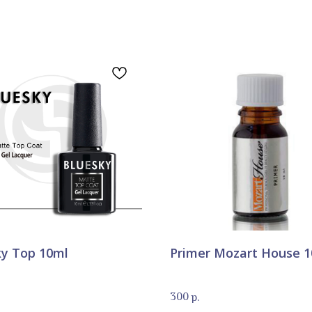
ky Top 10ml
Primer Mozart House 
300
р.