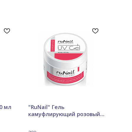
10 мл
"RuNail" Гель
камуфлирующий розовый,
15г, в ассортименте