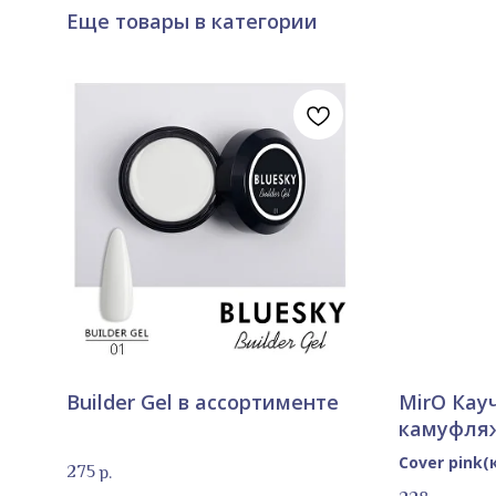
Еще товары в категории
Builder Gel в ассортименте
MirO Кау
камуфляж
Сover pink
275
р.