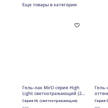
Еще товары в категории
Гель-лак MirO серия High
Гель-
Light светоотражающий (23
оттен
оттенка)
Серия HL (светоотражающая)
Серия 