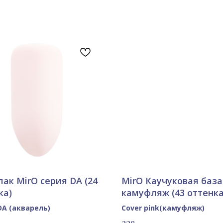
лак MirO серия DA (24
MirO Каучуковая база
ка)
камуфляж (43 оттенка
DA (акварель)
Сover pink(камуфляж)