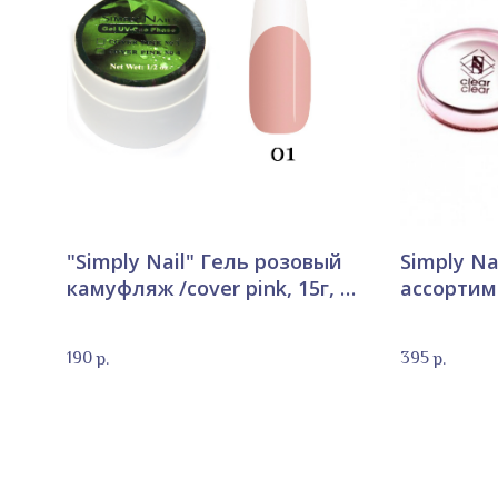
"Simply Nail" Гель розовый
Simply Nai
камуфляж /cover pink, 15г, в
ассортим
ассортименте
190
395
р.
р.