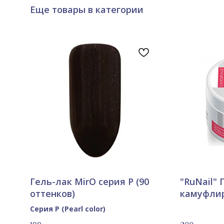
Еще товары в категории
Гель-лак MirO серия P (90
"RuNail" 
оттенков)
камуфли
15г, в ас
Серия P (Pearl color)