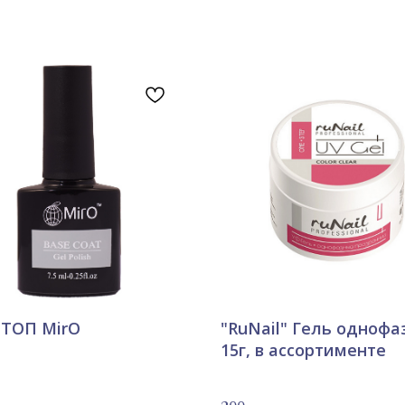
 ТОП MirO
"RuNail" Гель однофа
15г, в ассортименте